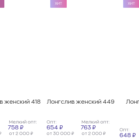
ХИТ
ХИТ
ХИТ
ХИТ
в женский 418
Лонгслив женский 449
Лон
Мелкий опт:
Опт:
Мелкий опт:
758 ₽
654 ₽
763 ₽
Опт:
₽
от 2 000 ₽
от 30 000 ₽
от 2 000 ₽
648 ₽