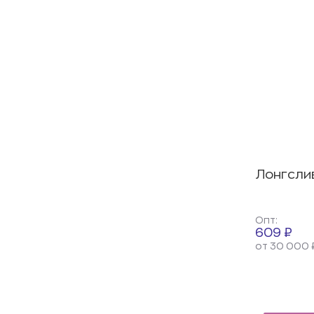
Лонгсли
Опт:
609 ₽
от 30 000 