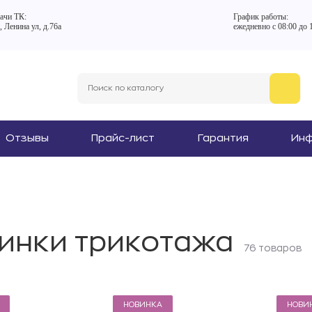
ачи ТК:
График работы:
, Ленина ул, д.76а
ежедневно с 08:00 до 
Отзывы
Прайс-лист
Гарантия
Ин
инки трикотажа
76 товаров
НОВИНКА
НОВИ