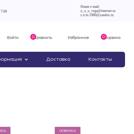
Наши e-mail:
o_o_o_vega@internet.ru
17:00
s.n.m.1980@yandex.ru
0
0
Войти
Сравнить
Избранное
Корзина
формация
Доставка
Контакты
НКА
НОВИНКА