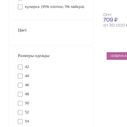
кулирка (95% хлопок, 5% лайкра)
Опт:
709 ₽
от 30 000 
Цвет
Размеры одежды
НОВИНКА
42
44
46
48
50
52
54