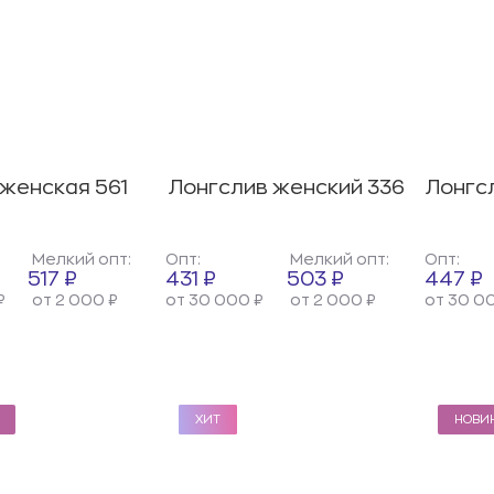
женская 561
Лонгслив женский 336
Лонгс
Мелкий опт:
Опт:
Мелкий опт:
Опт:
517 ₽
431 ₽
503 ₽
447 ₽
₽
от 2 000 ₽
от 30 000 ₽
от 2 000 ₽
от 30 0
ХИТ
ХИТ
НОВИ