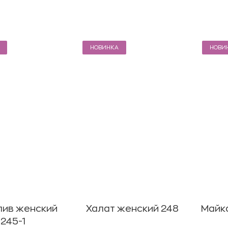
НОВИНКА
НОВИ
лив женский
Халат женский 248
Майка
245-1