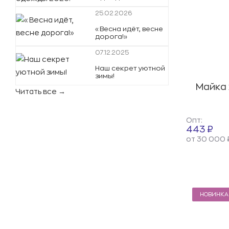
25.02.2026
«Весна идёт, весне
дорога!»
07.12.2025
Наш секрет уютной
зимы!
Майка 
Читать все →
Опт:
443 ₽
от 30 000 
НОВИНКА