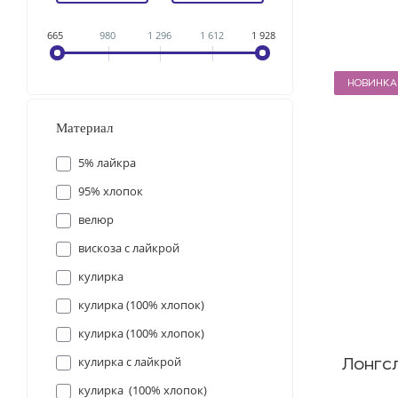
665
980
1 296
1 612
1 928
НОВИНКА
Материал
5% лайкра
95% хлопок
велюр
вискоза с лайкрой
кулирка
кулирка (100% хлопок)
кулирка (100% хлопок)
кулирка с лайкрой
Лонгс
кулирка (100% хлопок)