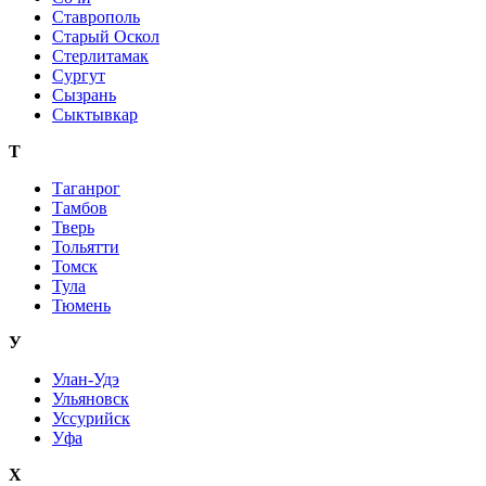
Ставрополь
Старый Оскол
Стерлитамак
Сургут
Сызрань
Сыктывкар
Т
Таганрог
Тамбов
Тверь
Тольятти
Томск
Тула
Тюмень
У
Улан-Удэ
Ульяновск
Уссурийск
Уфа
Х