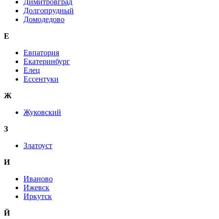
Димитровград
Долгопрудный
Домодедово
Е
Евпатория
Екатеринбург
Елец
Ессентуки
Ж
Жуковский
З
Златоуст
И
Иваново
Ижевск
Иркутск
Й