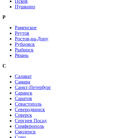
Псков
Пушкино
Р
Раменское
Реутов
Ростов-на-Дону
Рубцовск
Рыбинск
Рязань
С
Салават
Самара
Санкт-Петербург
Саранск
Саратов
Севастополь
Северодвинск
Северск
Сергиев Посад
Симферополь
Смоленск
Сочи