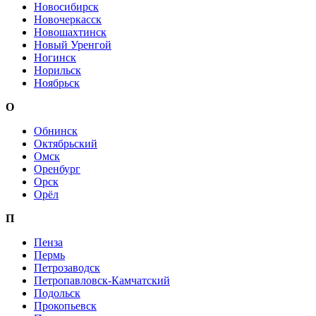
Новосибирск
Новочеркасск
Новошахтинск
Новый Уренгой
Ногинск
Норильск
Ноябрьск
О
Обнинск
Октябрьский
Омск
Оренбург
Орск
Орёл
П
Пенза
Пермь
Петрозаводск
Петропавловск-Камчатский
Подольск
Прокопьевск