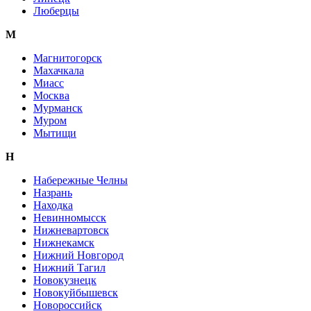
Люберцы
М
Магнитогорск
Махачкала
Миасс
Москва
Мурманск
Муром
Мытищи
Н
Набережные Челны
Назрань
Находка
Невинномысск
Нижневартовск
Нижнекамск
Нижний Новгород
Нижний Тагил
Новокузнецк
Новокуйбышевск
Новороссийск