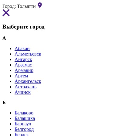
Город:
Тольятти
Выберите город
А
Абакан
Альметьевск
Ангарск
Арзамас
Армавир
Артем
Архангельск
Астрахань
Ачинск
Б
Балаково
Балашиха
Барнаул
Белгород
Бердск