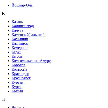
Йошкар-Ола
К
Казань
Калининград
Калуга
Каменск-Уральский
Камышин
Каспийск
Кемерово
Керчь
Киров
Комсомольск-на-Амуре
Королев
Кострома
Краснодар
Красноярск
Курган
Курск
Кызыл
Л
Липецк