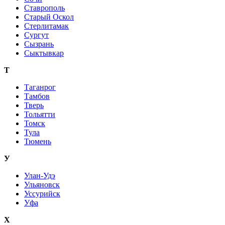
Ставрополь
Старый Оскол
Стерлитамак
Сургут
Сызрань
Сыктывкар
Т
Таганрог
Тамбов
Тверь
Тольятти
Томск
Тула
Тюмень
У
Улан-Удэ
Ульяновск
Уссурийск
Уфа
Х