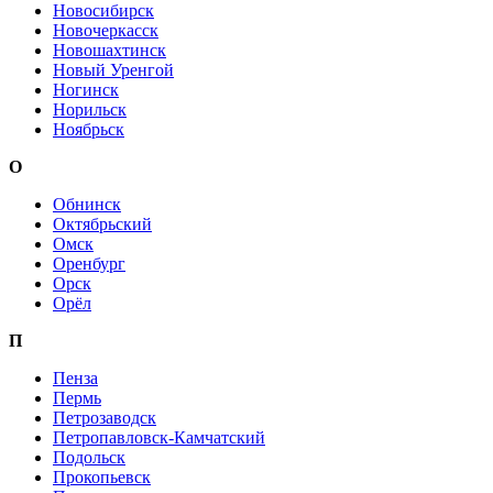
Новосибирск
Новочеркасск
Новошахтинск
Новый Уренгой
Ногинск
Норильск
Ноябрьск
О
Обнинск
Октябрьский
Омск
Оренбург
Орск
Орёл
П
Пенза
Пермь
Петрозаводск
Петропавловск-Камчатский
Подольск
Прокопьевск