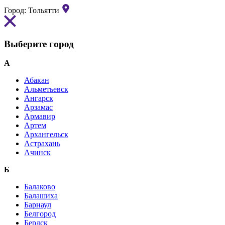
Город:
Тольятти
Выберите город
А
Абакан
Альметьевск
Ангарск
Арзамас
Армавир
Артем
Архангельск
Астрахань
Ачинск
Б
Балаково
Балашиха
Барнаул
Белгород
Бердск