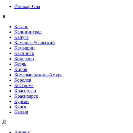
Йошкар-Ола
К
Казань
Калининград
Калуга
Каменск-Уральский
Камышин
Каспийск
Кемерово
Керчь
Киров
Комсомольск-на-Амуре
Королев
Кострома
Краснодар
Красноярск
Курган
Курск
Кызыл
Л
Липецк