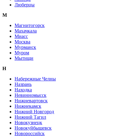
Люберцы
М
Магнитогорск
Махачкала
Миасс
Москва
Мурманск
Муром
Мытищи
Н
Набережные Челны
Назрань
Находка
Невинномысск
Нижневартовск
Нижнекамск
Нижний Новгород
Нижний Тагил
Новокузнецк
Новокуйбышевск
Новороссийск