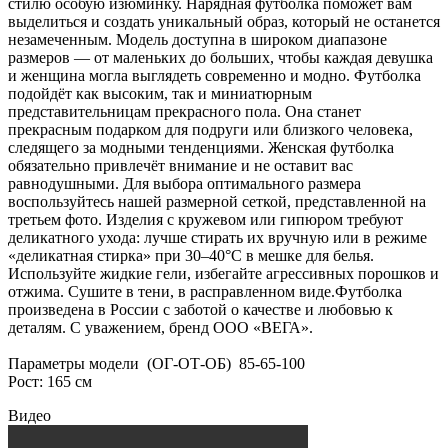
стилю особую изюминку. Нарядная футболка поможет вам
выделиться и создать уникальный образ, который не останется
незамеченным. Модель доступна в широком диапазоне
размеров — от маленьких до больших, чтобы каждая девушка
и женщина могла выглядеть современно и модно. Футболка
подойдёт как высоким, так и миниатюрным
представительницам прекрасного пола. Она станет
прекрасным подарком для подруги или близкого человека,
следящего за модными тенденциями. Женская футболка
обязательно привлечёт внимание и не оставит вас
равнодушными. Для выбора оптимального размера
воспользуйтесь нашей размерной сеткой, представленной на
третьем фото. Изделия с кружевом или гипюром требуют
деликатного ухода: лучше стирать их вручную или в режиме
«деликатная стирка» при 30–40°C в мешке для белья.
Используйте жидкие гели, избегайте агрессивных порошков и
отжима. Сушите в тени, в расправленном виде.Футболка
произведена в России с заботой о качестве и любовью к
деталям. С уважением, бренд ООО «ВЕГА».
Параметры модели (ОГ-ОТ-ОБ) 85-65-100
Рост: 165 см
Видео