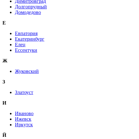
Димитровград
Долгопрудный
Домодедово
Е
Евпатория
Екатеринбург
Елец
Ессентуки
Ж
Жуковский
З
Златоуст
И
Иваново
Ижевск
Иркутск
Й