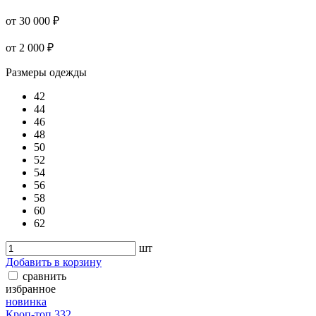
от 30 000 ₽
от 2 000 ₽
Размеры одежды
42
44
46
48
50
52
54
56
58
60
62
шт
Добавить в корзину
сравнить
избранное
новинка
Кроп-топ 332