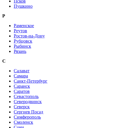
Псков
Пушкино
Р
Раменское
Реутов
Ростов-на-Дону
Рубцовск
Рыбинск
Рязань
С
Салават
Самара
Санкт-Петербург
Саранск
Саратов
Севастополь
Северодвинск
Северск
Сергиев Посад
Симферополь
Смоленск
Сочи