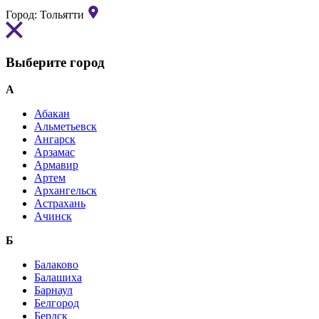
Город:
Тольятти
Выберите город
А
Абакан
Альметьевск
Ангарск
Арзамас
Армавир
Артем
Архангельск
Астрахань
Ачинск
Б
Балаково
Балашиха
Барнаул
Белгород
Бердск