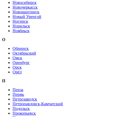
Новосибирск
Новочеркасск
Новошахтинск
Новый Уренгой
Ногинск
Норильск
Ноябрьск
О
Обнинск
Октябрьский
Омск
Оренбург
Орск
Орёл
П
Пенза
Пермь
Петрозаводск
Петропавловск-Камчатский
Подольск
Прокопьевск