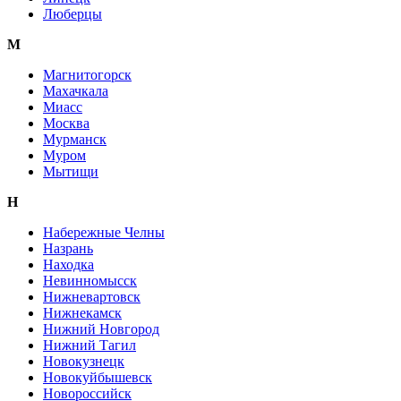
Люберцы
М
Магнитогорск
Махачкала
Миасс
Москва
Мурманск
Муром
Мытищи
Н
Набережные Челны
Назрань
Находка
Невинномысск
Нижневартовск
Нижнекамск
Нижний Новгород
Нижний Тагил
Новокузнецк
Новокуйбышевск
Новороссийск