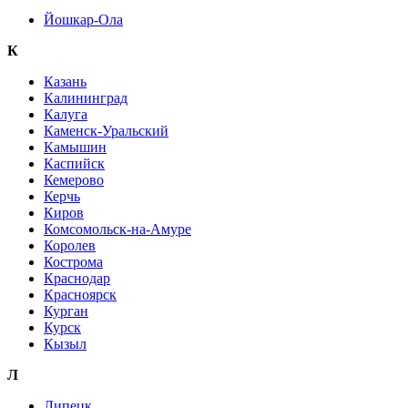
Йошкар-Ола
К
Казань
Калининград
Калуга
Каменск-Уральский
Камышин
Каспийск
Кемерово
Керчь
Киров
Комсомольск-на-Амуре
Королев
Кострома
Краснодар
Красноярск
Курган
Курск
Кызыл
Л
Липецк