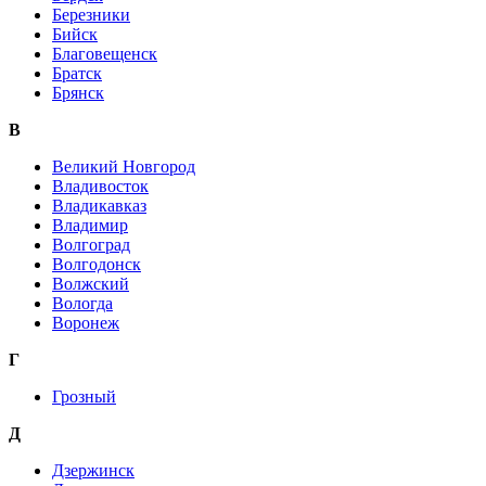
Березники
Бийск
Благовещенск
Братск
Брянск
В
Великий Новгород
Владивосток
Владикавказ
Владимир
Волгоград
Волгодонск
Волжский
Вологда
Воронеж
Г
Грозный
Д
Дзержинск