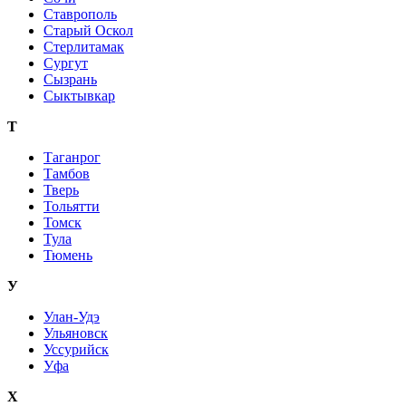
Ставрополь
Старый Оскол
Стерлитамак
Сургут
Сызрань
Сыктывкар
Т
Таганрог
Тамбов
Тверь
Тольятти
Томск
Тула
Тюмень
У
Улан-Удэ
Ульяновск
Уссурийск
Уфа
Х