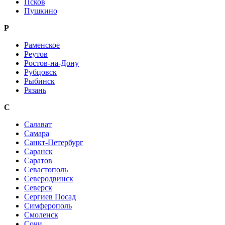
Псков
Пушкино
Р
Раменское
Реутов
Ростов-на-Дону
Рубцовск
Рыбинск
Рязань
С
Салават
Самара
Санкт-Петербург
Саранск
Саратов
Севастополь
Северодвинск
Северск
Сергиев Посад
Симферополь
Смоленск
Сочи