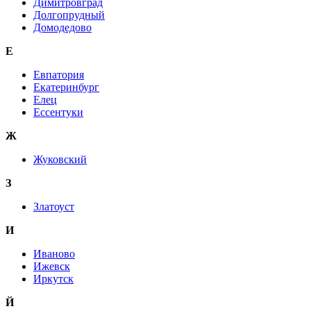
Димитровград
Долгопрудный
Домодедово
Е
Евпатория
Екатеринбург
Елец
Ессентуки
Ж
Жуковский
З
Златоуст
И
Иваново
Ижевск
Иркутск
Й